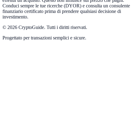
effettui un acquisto. Questo non influisce sul prezzo che paghi.
Conduci sempre le tue ricerche (DYOR) e consulta un consulente
finanziario certificato prima di prendere qualsiasi decisione di
investimento.
©
2026
CryptoGuide
.
Tutti i diritti riservati.
Progettato per transazioni semplici e sicure.