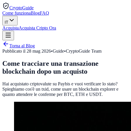
CryptoGuide
Come funziona
Blog
FAQ
IT
Acquista
Acquista Cripto Ora
Torna al Blog
Pubblicato il
28 mag 2026
•
Guide
•
CryptoGuide Team
Come tracciare una transazione
blockchain dopo un acquisto
Hai acquistato criptovalute su Paybis e vuoi verificare lo stato?
Spieghiamo cos'è un txid, come usare un blockchain explorer e
quanto attendere le conferme per BTC, ETH e USDT.