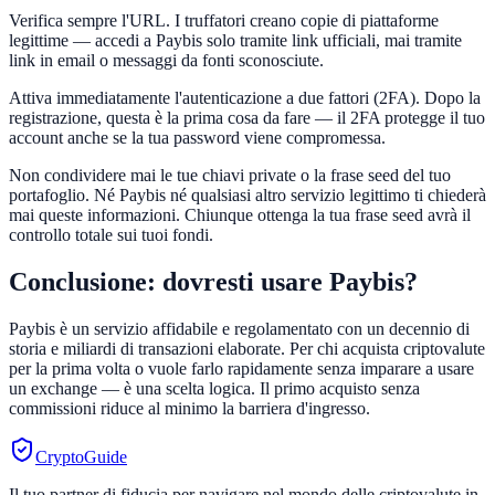
Verifica sempre l'URL. I truffatori creano copie di piattaforme
legittime — accedi a Paybis solo tramite link ufficiali, mai tramite
link in email o messaggi da fonti sconosciute.
Attiva immediatamente l'autenticazione a due fattori (2FA). Dopo la
registrazione, questa è la prima cosa da fare — il 2FA protegge il tuo
account anche se la tua password viene compromessa.
Non condividere mai le tue chiavi private o la frase seed del tuo
portafoglio. Né Paybis né qualsiasi altro servizio legittimo ti chiederà
mai queste informazioni. Chiunque ottenga la tua frase seed avrà il
controllo totale sui tuoi fondi.
Conclusione: dovresti usare Paybis?
Paybis è un servizio affidabile e regolamentato con un decennio di
storia e miliardi di transazioni elaborate. Per chi acquista criptovalute
per la prima volta o vuole farlo rapidamente senza imparare a usare
un exchange — è una scelta logica. Il primo acquisto senza
commissioni riduce al minimo la barriera d'ingresso.
CryptoGuide
Il tuo partner di fiducia per navigare nel mondo delle criptovalute in