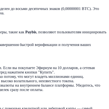
елен до восьми десятичных знаков (0,00000001 BTC). Это
на.
еры, такие как
Paybis
, позволяют пользователям инициировать
 завершения быстрой верификации и получения ваших
 Если вы покупаете Эфириум на 10 долларов, а сетевая
перед нажатием кнопки "Купить".
 потому, что могут владеть миллионами единиц.
 высоко волатильного, неизвестного токена.
товалюты на внутреннем балансе платформы. Убедитесь, что
елек сразу после оплаты.
а с помощью кредитной или дебетовой карты — самый