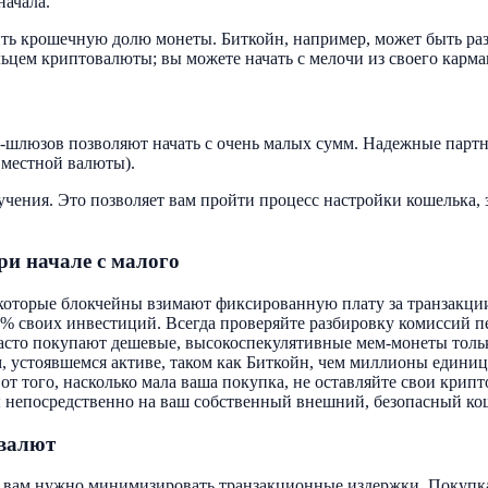
начала.
ь крошечную долю монеты. Биткойн, например, может быть разд
ельцем криптовалюты; вы можете начать с мелочи из своего карма
шлюзов позволяют начать с очень малых сумм. Надежные партн
 местной валюты).
чения. Это позволяет вам пройти процесс настройки кошелька,
ри начале с малого
оторые блокчейны взимают фиксированную плату за транзакции.
50% своих инвестиций. Всегда проверяйте разбировку комиссий 
сто покупают дешевые, высокоспекулятивные мем-монеты только
, устоявшемся активе, таком как Биткойн, чем миллионы единиц
т того, насколько мала ваша покупка, не оставляйте свои крип
ы непосредственно на ваш собственный внешний, безопасный кош
валют
, вам нужно минимизировать транзакционные издержки. Покупк