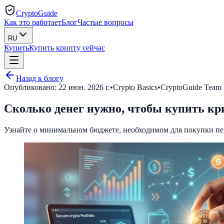
CryptoGuide
Как это работает
Блог
Частые вопросы
RU
Купить
Купить крипту сейчас
Назад к блогу
Опубликовано:
22 июн. 2026 г.
•
Crypto Basics
•
CryptoGuide Team
Сколько денег нужно, чтобы купить кр
Узнайте о минимальном бюджете, необходимом для покупки пер