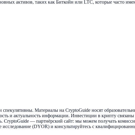
новных активов, таких как Биткойн или LTC, которые часто име
спекулятивны. Материалы на CryptoGuide носят образовательн
ость и актуальность информации. Инвестиции в крипту связаны
ть. CryptoGuide — партнёрский сайт: мы можем получать комисс
нное исследование (DYOR) и консультируйтесь с квалифицирова