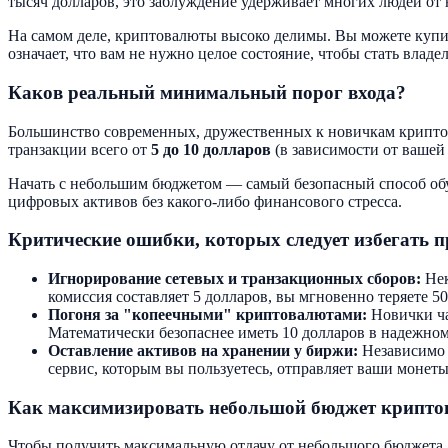
тысяч долларов, это заблуждение удерживает многих людей от 
На самом деле, криптовалюты высоко делимы. Вы можете купит
означает, что вам не нужно целое состояние, чтобы стать влад
Каков реальный минимальный порог входа?
Большинство современных, дружественных к новичкам крипто-
транзакции всего от
5 до 10 долларов
(в зависимости от вашей
Начать с небольшим бюджетом — самый безопасный способ обу
цифровых активов без какого-либо финансового стресса.
Критические ошибки, которых следует избегать п
Игнорирование сетевых и транзакционных сборов:
Нек
комиссия составляет 5 долларов, вы мгновенно теряете 
Погоня за "копеечными" криптовалютами:
Новички ча
Математически безопаснее иметь 10 долларов в надежном
Оставление активов на хранении у биржи:
Независимо о
сервис, которым вы пользуетесь, отправляет ваши монет
Как максимизировать небольшой бюджет крипто
Чтобы получить максимальную отдачу от небольшого бюджета