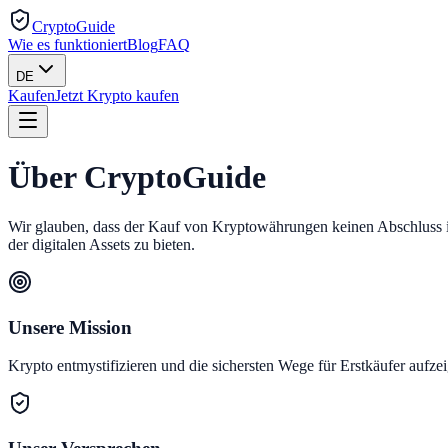
CryptoGuide
Wie es funktioniert
Blog
FAQ
DE
Kaufen
Jetzt Krypto kaufen
Über CryptoGuide
Wir glauben, dass der Kauf von Kryptowährungen keinen Abschluss in I
der digitalen Assets zu bieten.
Unsere Mission
Krypto entmystifizieren und die sichersten Wege für Erstkäufer aufze