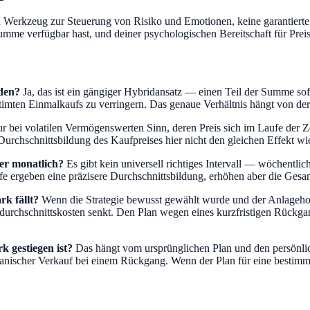
t ein Werkzeug zur Steuerung von Risiko und Emotionen, keine garanti
e Summe verfügbar hast, und deiner psychologischen Bereitschaft für P
den?
Ja, das ist ein gängiger Hybridansatz — einen Teil der Summe sof
timten Einmalkaufs zu verringern. Das genaue Verhältnis hängt von der
bei volatilen Vermögenswerten Sinn, deren Preis sich im Laufe der Ze
 Durchschnittsbildung des Kaufpreises hier nicht den gleichen Effekt w
der monatlich?
Es gibt kein universell richtiges Intervall — wöchentli
ufe ergeben eine präzisere Durchschnittsbildung, erhöhen aber die Ges
rk fällt?
Wenn die Strategie bewusst gewählt wurde und der Anlagehorizo
durchschnittskosten senkt. Den Plan wegen eines kurzfristigen Rückga
k gestiegen ist?
Das hängt vom ursprünglichen Plan und den persönlich
 panischer Verkauf bei einem Rückgang. Wenn der Plan für eine bestimm