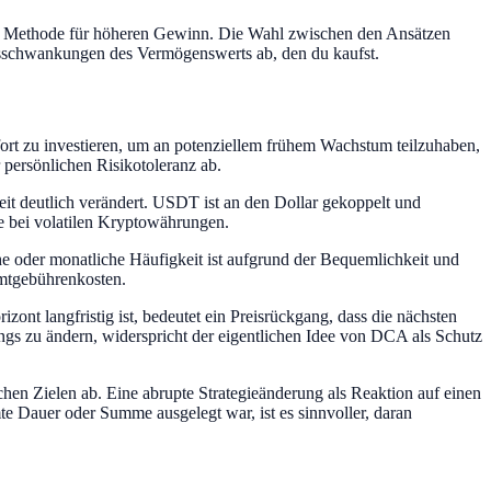
erte Methode für höheren Gewinn. Die Wahl zwischen den Ansätzen
reisschwankungen des Vermögenswerts ab, den du kaufst.
ort zu investieren, um an potenziellem frühem Wachstum teilzuhaben,
 persönlichen Risikotoleranz ab.
it deutlich verändert. USDT ist an den Dollar gekoppelt und
ie bei volatilen Kryptowährungen.
che oder monatliche Häufigkeit ist aufgrund der Bequemlichkeit und
amtgebührenkosten.
nt langfristig ist, bedeutet ein Preisrückgang, dass die nächsten
ngs zu ändern, widerspricht der eigentlichen Idee von DCA als Schutz
en Zielen ab. Eine abrupte Strategieänderung als Reaktion auf einen
te Dauer oder Summe ausgelegt war, ist es sinnvoller, daran