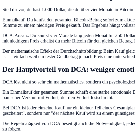
Stell dir vor, du hast 1.000 Dollar, die du über vier Monate in Bitcoin
Einmalkauf: Du kaufst den gesamten Bitcoin-Betrag sofort zum aktuell
Summe zu einem niedrigen Preis gekauft. Das Ergebnis hängt vollstän
DCA-Ansatz: Du kaufst vier Monate lang jeden Monat für 250 Dollar, 
mit niedrigem Preis erhältst du mehr Bitcoin für den gleichen Betrag. 
Der mathematische Effekt der Durchschnittsbildung: Beim Kauf gleic
ist — einfach weil ein fester Geldbetrag je nach Preis eine untersch
Der Hauptvorteil von DCA: weniger emoti
DCA löst nicht so sehr ein mathematisches, sondern ein psychologisc
Ein Einmalkauf der gesamten Summe schafft eine starke emotionale Bi
panischer Verkauf mit Verlust, der den Verlust festschreibt.
Bei DCA ist jeder einzelne Kauf nur ein kleiner Teil eines Gesamtplans
gescheitert", sondern nur "der nächste Kauf wird zu einem günstigeren
Die Regelmäßigkeit von DCA beseitigt auch die Notwendigkeit, jedes 
zu folgen.