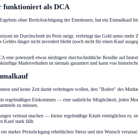
 funktioniert als DCA
e Ergebnis ohne Berücksichtigung der Emotionen, hat ein Einmalkauf hi
izont im Durchschnitt im Preis steigt, verbringt das Geld umso mehr 
s Geldes länger nicht investiert bleibt (noch nicht für einen Kauf aus
 eine potenziell etwas niedrigere durchschnittliche Rendite auf histor
ukünftige Marktverhalten ist niemals garantiert und kann von historisc
inmalkauf
önnen und keine Zeit damit verbringen wollen, den "Boden" des Markt
 ein regelmäßiges Einkommen — eine natürliche Möglichkeit, jeden Mon
nsammeln zu müssen.
owährungen vertraut machen — kleine regelmäßige Käufe ermöglichen es
m Kauf stark fällt.
 ein starker Preisrückgang erheblichen Stress und den Wunsch verursach