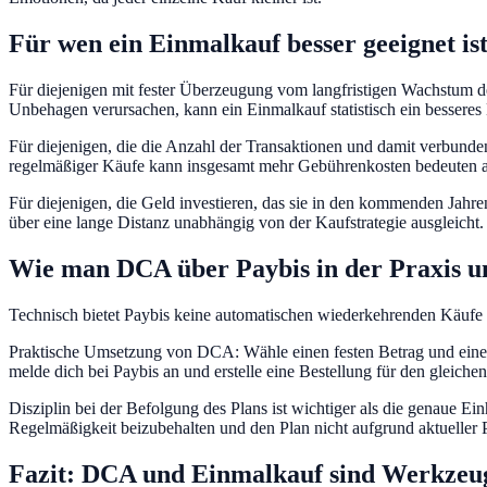
Für wen ein Einmalkauf besser geeignet is
Für diejenigen mit fester Überzeugung vom langfristigen Wachstum 
Unbehagen verursachen, kann ein Einmalkauf statistisch ein besseres 
Für diejenigen, die die Anzahl der Transaktionen und damit verbund
regelmäßiger Käufe kann insgesamt mehr Gebührenkosten bedeuten al
Für diejenigen, die Geld investieren, das sie in den kommenden Jahren
über eine lange Distanz unabhängig von der Kaufstrategie ausgleicht.
Wie man DCA über Paybis in der Praxis u
Technisch bietet Paybis keine automatischen wiederkehrenden Käufe wi
Praktische Umsetzung von DCA: Wähle einen festen Betrag und eine H
melde dich bei Paybis an und erstelle eine Bestellung für den gleich
Disziplin bei der Befolgung des Plans ist wichtiger als die genaue Ei
Regelmäßigkeit beizubehalten und den Plan nicht aufgrund aktueller
Fazit: DCA und Einmalkauf sind Werkzeuge