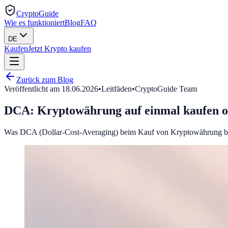
CryptoGuide
Wie es funktioniert
Blog
FAQ
DE
Kaufen
Jetzt Krypto kaufen
Zurück zum Blog
Veröffentlicht am
18.06.2026
•
Leitfäden
•
CryptoGuide Team
DCA: Kryptowährung auf einmal kaufen od
Was DCA (Dollar-Cost-Averaging) beim Kauf von Kryptowährung bedeute