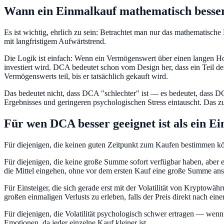
Wann ein Einmalkauf mathematisch besser
Es ist wichtig, ehrlich zu sein: Betrachtet man nur das mathematisch
mit langfristigem Aufwärtstrend.
Die Logik ist einfach: Wenn ein Vermögenswert über einen langen Hor
investiert wird. DCA bedeutet schon vom Design her, dass ein Teil de
Vermögenswerts teil, bis er tatsächlich gekauft wird.
Das bedeutet nicht, dass DCA "schlechter" ist — es bedeutet, dass DCA
Ergebnisses und geringeren psychologischen Stress eintauscht. Das z
Für wen DCA besser geeignet ist als ein E
Für diejenigen, die keinen guten Zeitpunkt zum Kaufen bestimmen k
Für diejenigen, die keine große Summe sofort verfügbar haben, aber
die Mittel eingehen, ohne vor dem ersten Kauf eine große Summe a
Für Einsteiger, die sich gerade erst mit der Volatilität von Krypt
großen einmaligen Verlusts zu erleben, falls der Preis direkt nach eine
Für diejenigen, die Volatilität psychologisch schwer ertragen — wenn
Emotionen, da jeder einzelne Kauf kleiner ist.