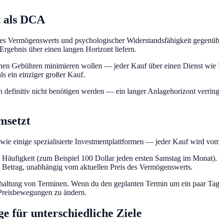
t als DCA
des Vermögenswerts und psychologischer Widerstandsfähigkeit gegenüb
Ergebnis über einen langen Horizont liefern.
enen Gebühren minimieren wollen — jeder Kauf über einen Dienst wie P
s ein einziger großer Kauf.
 definitiv nicht benötigen werden — ein langer Anlagehorizont verringer
msetzt
e einige spezialisierte Investmentplattformen — jeder Kauf wird vom N
äufigkeit (zum Beispiel 100 Dollar jeden ersten Samstag im Monat). 
en Betrag, unabhängig vom aktuellen Preis des Vermögenswerts.
nhaltung von Terminen. Wenn du den geplanten Termin um ein paar Tage v
 Preisbewegungen zu ändern.
 für unterschiedliche Ziele