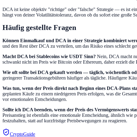
DCA ist keine objektiv "richtige" oder "falsche" Strategie — es is
hängt von deiner Volatilitätstoleranz, davon ob du sofort eine groß
Häufig gestellte Fragen
Können Einmalkauf und DCA in einer Strategie kombiniert wer
und den Rest über DCA zu verteilen, um das Risiko eines schlecht ge
Macht DCA bei Stablecoins wie USDT Sinn?
Nein, DCA macht nur 
schwankt nicht im Preis wie Bitcoin oder Ethereum, daher erzielt die
Wie oft sollte bei DCA gekauft werden — täglich, wöchentlich o
geringerer Transaktionsgebühren häufiger als tägliche. Häufigere Kä
Was tun, wenn der Preis direkt nach Beginn eines DCA-Plans sta
geplanten Käufe zu einem niedrigeren Preis erfolgen, was die Gesamt
vor emotionalen Entscheidungen.
Sollte ich DCA beenden, wenn der Preis des Vermögenswerts star
Preisanstieg ist ebenfalls eine emotionale Entscheidung, ähnlich wie
festzuhalten, statt auf kurzfristige Preisbewegungen zu reagieren.
CryptoGuide