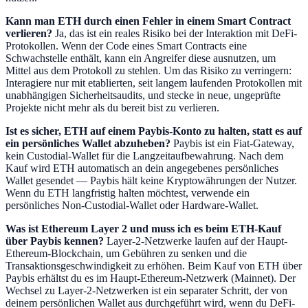
Kann man ETH durch einen Fehler in einem Smart Contract
verlieren?
Ja, das ist ein reales Risiko bei der Interaktion mit DeFi-
Protokollen. Wenn der Code eines Smart Contracts eine
Schwachstelle enthält, kann ein Angreifer diese ausnutzen, um
Mittel aus dem Protokoll zu stehlen. Um das Risiko zu verringern:
Interagiere nur mit etablierten, seit langem laufenden Protokollen mit
unabhängigen Sicherheitsaudits, und stecke in neue, ungeprüfte
Projekte nicht mehr als du bereit bist zu verlieren.
Ist es sicher, ETH auf einem Paybis-Konto zu halten, statt es auf
ein persönliches Wallet abzuheben?
Paybis ist ein Fiat-Gateway,
kein Custodial-Wallet für die Langzeitaufbewahrung. Nach dem
Kauf wird ETH automatisch an dein angegebenes persönliches
Wallet gesendet — Paybis hält keine Kryptowährungen der Nutzer.
Wenn du ETH langfristig halten möchtest, verwende ein
persönliches Non-Custodial-Wallet oder Hardware-Wallet.
Was ist Ethereum Layer 2 und muss ich es beim ETH-Kauf
über Paybis kennen?
Layer-2-Netzwerke laufen auf der Haupt-
Ethereum-Blockchain, um Gebühren zu senken und die
Transaktionsgeschwindigkeit zu erhöhen. Beim Kauf von ETH über
Paybis erhältst du es im Haupt-Ethereum-Netzwerk (Mainnet). Der
Wechsel zu Layer-2-Netzwerken ist ein separater Schritt, der von
deinem persönlichen Wallet aus durchgeführt wird, wenn du DeFi-