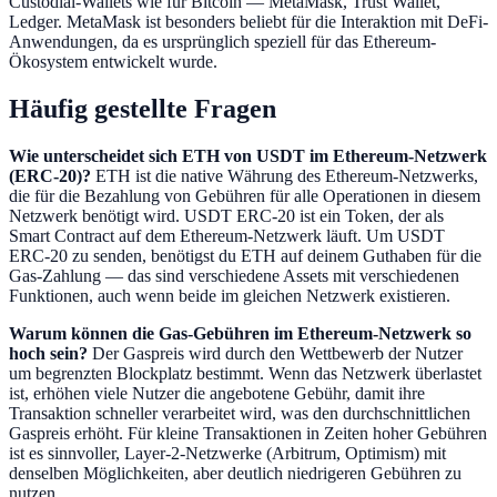
Custodial-Wallets wie für Bitcoin — MetaMask, Trust Wallet,
Ledger. MetaMask ist besonders beliebt für die Interaktion mit DeFi-
Anwendungen, da es ursprünglich speziell für das Ethereum-
Ökosystem entwickelt wurde.
Häufig gestellte Fragen
Wie unterscheidet sich ETH von USDT im Ethereum-Netzwerk
(ERC-20)?
ETH ist die native Währung des Ethereum-Netzwerks,
die für die Bezahlung von Gebühren für alle Operationen in diesem
Netzwerk benötigt wird. USDT ERC-20 ist ein Token, der als
Smart Contract auf dem Ethereum-Netzwerk läuft. Um USDT
ERC-20 zu senden, benötigst du ETH auf deinem Guthaben für die
Gas-Zahlung — das sind verschiedene Assets mit verschiedenen
Funktionen, auch wenn beide im gleichen Netzwerk existieren.
Warum können die Gas-Gebühren im Ethereum-Netzwerk so
hoch sein?
Der Gaspreis wird durch den Wettbewerb der Nutzer
um begrenzten Blockplatz bestimmt. Wenn das Netzwerk überlastet
ist, erhöhen viele Nutzer die angebotene Gebühr, damit ihre
Transaktion schneller verarbeitet wird, was den durchschnittlichen
Gaspreis erhöht. Für kleine Transaktionen in Zeiten hoher Gebühren
ist es sinnvoller, Layer-2-Netzwerke (Arbitrum, Optimism) mit
denselben Möglichkeiten, aber deutlich niedrigeren Gebühren zu
nutzen.