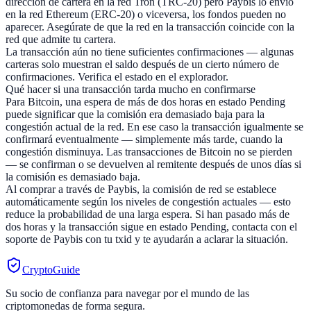
dirección de cartera en la red Tron (TRC-20) pero Paybis lo envió
en la red Ethereum (ERC-20) o viceversa, los fondos pueden no
aparecer. Asegúrate de que la red en la transacción coincide con la
red que admite tu cartera.
La transacción aún no tiene suficientes confirmaciones — algunas
carteras solo muestran el saldo después de un cierto número de
confirmaciones. Verifica el estado en el explorador.
Qué hacer si una transacción tarda mucho en confirmarse
Para Bitcoin, una espera de más de dos horas en estado Pending
puede significar que la comisión era demasiado baja para la
congestión actual de la red. En ese caso la transacción igualmente se
confirmará eventualmente — simplemente más tarde, cuando la
congestión disminuya. Las transacciones de Bitcoin no se pierden
— se confirman o se devuelven al remitente después de unos días si
la comisión es demasiado baja.
Al comprar a través de Paybis, la comisión de red se establece
automáticamente según los niveles de congestión actuales — esto
reduce la probabilidad de una larga espera. Si han pasado más de
dos horas y la transacción sigue en estado Pending, contacta con el
soporte de Paybis con tu txid y te ayudarán a aclarar la situación.
CryptoGuide
Su socio de confianza para navegar por el mundo de las
criptomonedas de forma segura.