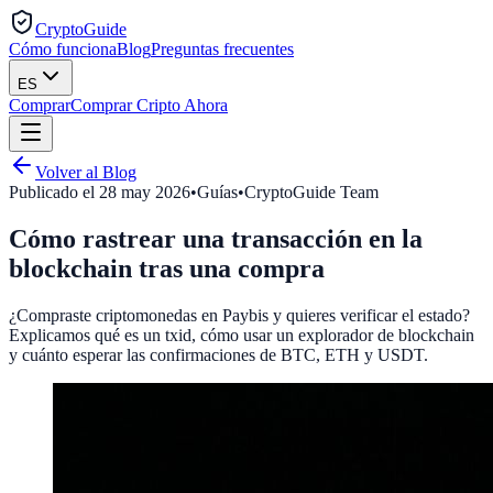
CryptoGuide
Cómo funciona
Blog
Preguntas frecuentes
ES
Comprar
Comprar Cripto Ahora
Volver al Blog
Publicado el
28 may 2026
•
Guías
•
CryptoGuide Team
Cómo rastrear una transacción en la
blockchain tras una compra
¿Compraste criptomonedas en Paybis y quieres verificar el estado?
Explicamos qué es un txid, cómo usar un explorador de blockchain
y cuánto esperar las confirmaciones de BTC, ETH y USDT.