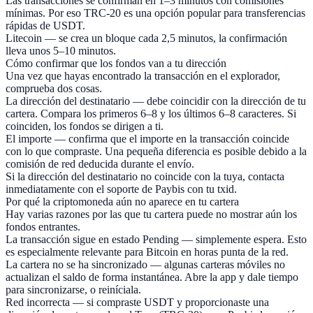
Las transacciones se confirman en 1–3 minutos con comisiones
mínimas. Por eso TRC-20 es una opción popular para transferencias
rápidas de USDT.
Litecoin — se crea un bloque cada 2,5 minutos, la confirmación
lleva unos 5–10 minutos.
Cómo confirmar que los fondos van a tu dirección
Una vez que hayas encontrado la transacción en el explorador,
comprueba dos cosas.
La dirección del destinatario — debe coincidir con la dirección de tu
cartera. Compara los primeros 6–8 y los últimos 6–8 caracteres. Si
coinciden, los fondos se dirigen a ti.
El importe — confirma que el importe en la transacción coincide
con lo que compraste. Una pequeña diferencia es posible debido a la
comisión de red deducida durante el envío.
Si la dirección del destinatario no coincide con la tuya, contacta
inmediatamente con el soporte de Paybis con tu txid.
Por qué la criptomoneda aún no aparece en tu cartera
Hay varias razones por las que tu cartera puede no mostrar aún los
fondos entrantes.
La transacción sigue en estado Pending — simplemente espera. Esto
es especialmente relevante para Bitcoin en horas punta de la red.
La cartera no se ha sincronizado — algunas carteras móviles no
actualizan el saldo de forma instantánea. Abre la app y dale tiempo
para sincronizarse, o reiníciala.
Red incorrecta — si compraste USDT y proporcionaste una