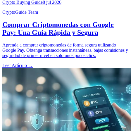
Crypto Buying Guide
8 jul 2026
CryptoGuide Team
Comprar Criptomonedas con Google
Pay: Una Guía Rápida y Segura
Aprenda a comprar criptomonedas de forma segura utilizando
Google Pay. Obtenga transacciones instantáneas, bajas comisiones y
seguridad de primer nivel en solo unos pocos clics.
Leer Artículo
→