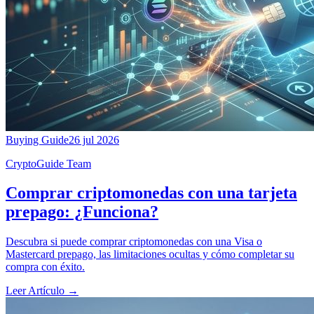
Buying Guide
26 jul 2026
CryptoGuide Team
Comprar criptomonedas con una tarjeta
prepago: ¿Funciona?
Descubra si puede comprar criptomonedas con una Visa o
Mastercard prepago, las limitaciones ocultas y cómo completar su
compra con éxito.
Leer Artículo
→