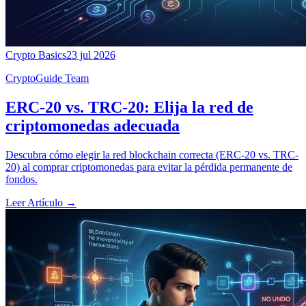
Crypto Basics
23 jul 2026
CryptoGuide Team
ERC-20 vs. TRC-20: Elija la red de
criptomonedas adecuada
Descubra cómo elegir la red blockchain correcta (ERC-20 vs. TRC-
20) al comprar criptomonedas para evitar la pérdida permanente de
fondos.
Leer Artículo
→