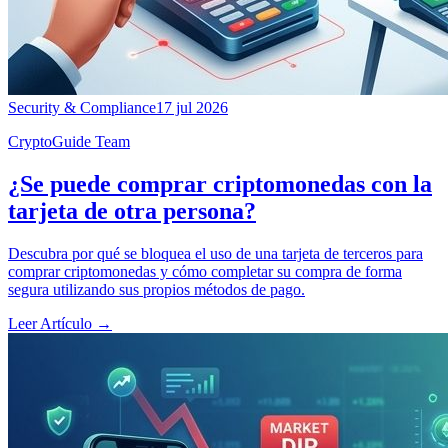
Security & Compliance
17 jul 2026
CryptoGuide Team
¿Se puede comprar criptomonedas con la
tarjeta de otra persona?
Descubra por qué se bloquea el uso de una tarjeta de terceros para
comprar criptomonedas y cómo completar su compra de forma
segura utilizando sus propios métodos de pago.
Leer Artículo
→