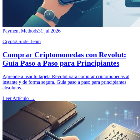
Payment Methods
31 jul 2026
CryptoGuide Team
Comprar Criptomonedas con Revolut:
Guía Paso a Paso para Principiantes
Aprende a usar tu tarjeta Revolut para comprar criptomonedas al
instante y de forma segura. Guía paso a paso para principiantes
absolutos.
Leer Artículo
→