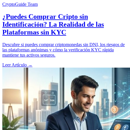
CryptoGuide Team
¿Puedes Comprar Cripto sin
Identificación? La Realidad de las
Plataformas sin KYC
Descubre si puedes comprar criptomonedas sin DNI, los riesgos de
las plataformas anónimas y cómo la verificación KYC rápida
mantiene tus activos seguros.
Leer Artículo
→