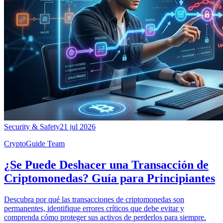
Security & Safety
21 jul 2026
CryptoGuide Team
¿Se Puede Deshacer una Transacción de
Criptomonedas? Guía para Principiantes
Descubra por qué las transacciones de criptomonedas son
permanentes, identifique errores críticos que debe evitar y
comprenda cómo proteger sus activos de perderlos para siempre.