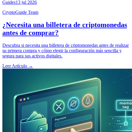
Guides
13 jul 2026
CryptoGuide Team
¿Necesita una billetera de criptomonedas
antes de comprar?
Descubra si necesita una billetera de criptomonedas antes de realizar
su primera compra y cómo elegir la configuración más sencilla y
segura para sus activos digitales.
Leer Artículo
→