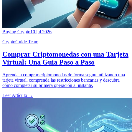
Buying Crypto
10 jul 2026
CryptoGuide Team
Comprar Criptomonedas con una Tarjeta
Virtual: Una Guía Paso a Paso
Aprenda a comprar criptomonedas de forma segura utilizando una
tarjeta virtual, comprenda las restricciones bancarias y descubra
cómo completar su primera operación al instante.
Leer Artículo
→