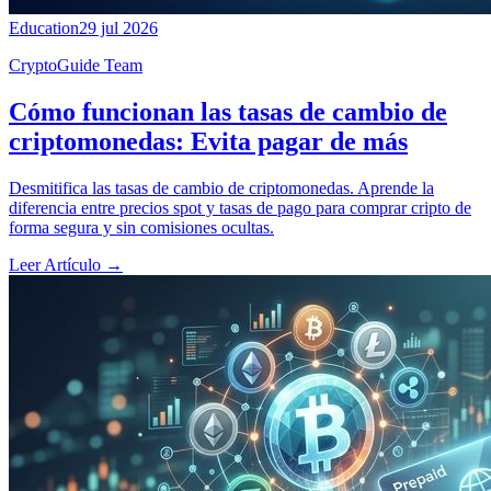
Education
29 jul 2026
CryptoGuide Team
Cómo funcionan las tasas de cambio de
criptomonedas: Evita pagar de más
Desmitifica las tasas de cambio de criptomonedas. Aprende la
diferencia entre precios spot y tasas de pago para comprar cripto de
forma segura y sin comisiones ocultas.
Leer Artículo
→