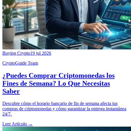
Buying Crypto
19 jul 2026
CryptoGuide Team
¿Puedes Comprar Criptomonedas los
Fines de Semana? Lo Que Necesitas
Saber
Descubre cómo el horario bancario de fin de semana afecta tus
compras de criptomonedas y cómo garantizar la entrega instantánea
24/7.
Leer Artículo
→